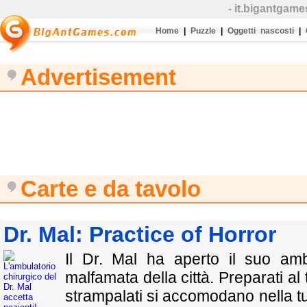
- it.bigantga
Home
|
Puzzle
|
Oggetti nascosti
|
Advertisement
Carte e da tavolo
Dr. Mal: Practice of Horror
Il Dr. Mal ha aperto il suo amb
malfamata della città. Preparati al 
strampalati si accomodano nella tu